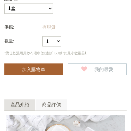
供應:
有現貨
數量:
"柔仕乾濕兩用紗布毛巾(舒適款)160抽"的最小數量是
1
.
加入購物車
我的最愛
產品介紹
商品評價