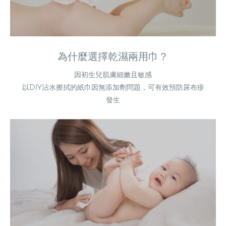
為什麼選擇乾濕兩用巾？
因初生兒肌膚細嫩且敏感
以DIY沾水擦拭的紙巾因無添加劑問題，可有效預防尿布疹
發生