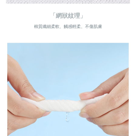
「網狀紋理」
棉質纖細柔軟、觸感輕柔、不傷肌膚