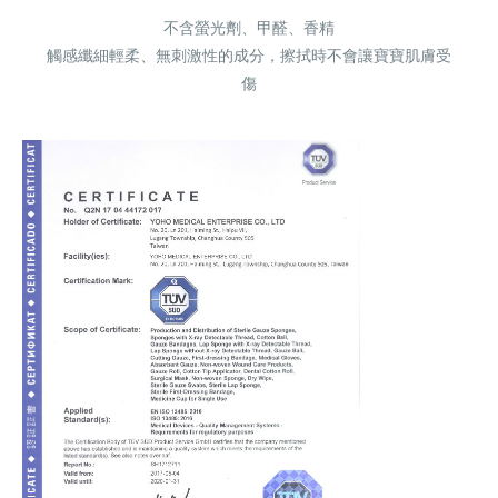
不含螢光劑、甲醛、香精
觸感纖細輕柔、無刺激性的成分，擦拭時不會讓寶寶肌膚受
傷