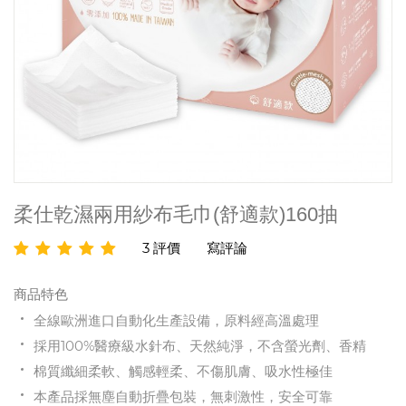
柔仕乾濕兩用紗布毛巾(舒適款)160抽
3 評價
寫評論
商品特色
全線歐洲進口自動化生產設備，原料經高溫處理
採用100%醫療級水針布、天然純淨，不含螢光劑、香精
棉質纖細柔軟、觸感輕柔、不傷肌膚、吸水性極佳
本產品採無塵自動折疊包裝，無刺激性，安全可靠