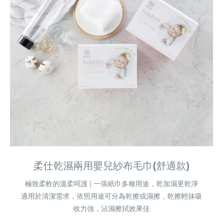
柔仕乾濕兩用嬰兒紗布毛巾(舒適款)
極致柔軟的溫柔呵護 | 一張紙巾多種用途，乾加濕更乾淨
適用於清潔需求，依照用途可分為乾擦或濕擦，乾擦輕抹吸
收力強，沾濕擦拭效果佳