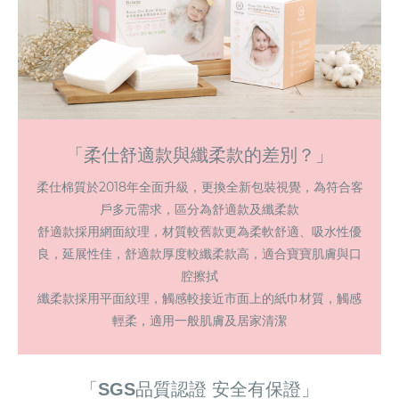
「柔仕舒適款與纖柔款的差別？」
柔仕棉質於2018年全面升級，更換全新包裝視覺，為符合客
戶多元需求，區分為舒適款及纖柔款
舒適款採用網面紋理，材質較舊款更為柔軟舒適、吸水性優
良，延展性佳，舒適款厚度較纖柔款高，適合寶寶肌膚與口
腔擦拭
纖柔款採用平面紋理，觸感較接近市面上的紙巾材質，觸感
輕柔，適用一般肌膚及居家清潔
「SGS品質認證 安全有保證」