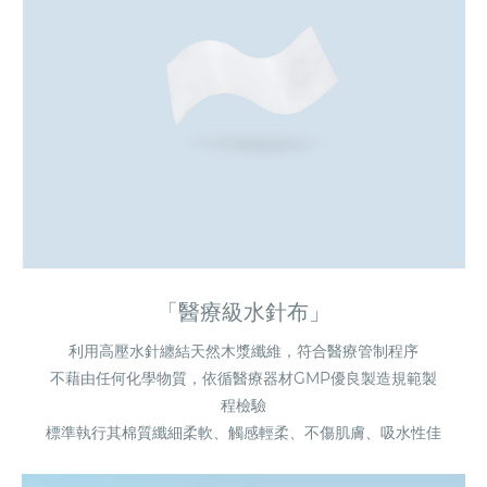
「醫療級水針布」
利用高壓水針纏結天然木漿纖維，符合醫療管制程序
不藉由任何化學物質，依循醫療器材GMP優良製造規範製
程檢驗
標準執行其棉質纖細柔軟、觸感輕柔、不傷肌膚、吸水性佳