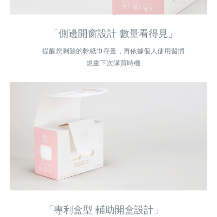
「側邊開窗設計 數量看得見」
提醒您剩餘的乾紙巾存量，再依據個人使用習慣
規畫下次購買時機
「專利盒型 輔助開盒設計」