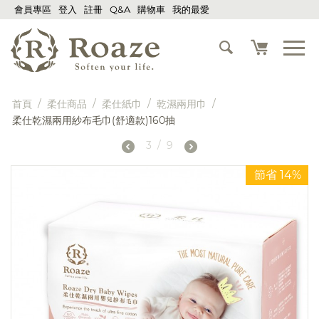
會員專區
登入
註冊
Q&A
購物車
我的最愛
首頁
/
柔仕商品
/
柔仕紙巾
/
乾濕兩用巾
/
柔仕乾濕兩用紗布毛巾(舒適款)160抽
3
/
9
節省 14%