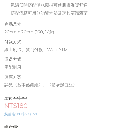
氣溫低時搭配溫水擦拭可使肌膚溫暖舒適
搭配酒精可用於幼兒地墊及玩具清潔殺菌
商品尺寸
20cm x 20cm (160片/盒)
付款方式
線上刷卡、貨到付款、Web ATM
運送方式
宅配到府
優惠方案
詳見
〈基本熱銷組〉
、
〈箱購超值組〉
定價:
NT$
210
NT$
180
您節省:
NT$
30
(
14
%)
組合價: