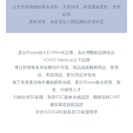
以天然植物纖維素為原料，天然純淨，材質纖細柔軟，使用
起來
柔軟綿密，為最適合人體肌膚的舒適材質
柔仕Roaze於A.D.1994年註冊，為台灣醫材品牌佑合
YOHO Medical之子品牌
專注於開發多用途擦拭巾市場，商品涵蓋醫療用品、家用
品、美容用品、嬰兒用品等領域
旗下長青產品每年屢創銷售佳績。柔仕Roaze集合研發、製
造、行銷等人才
行銷全球30多國，取得FSC森林永續認證、醫療器材GMP
優良製造規範認證
符合ISO13485規範及CE歐盟標準