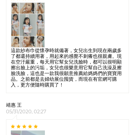
這款紗布巾從懷孕時就備著，女兒出生到現在兩歲多
了都還持續用著，用起來的感覺不刺癢也很親膚。現
在空汙嚴重，每天用它幫女兒洗臉時，都可以很明顯
擦出臉上的污垢，女兒也很樂意用它幫自己洗澡及擦
臉洗臉，這也是一款我很願意推薦給媽媽們的寶寶用
品。之前都是去婦幼展位囤貨，而現在有官網可購
入，更方便隨時購買了！
靖惠 王
05/31/2020, 02:27