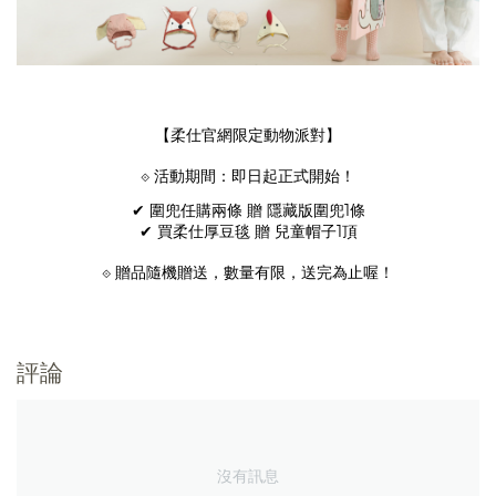
【柔仕官網限定動物派對】
⟐ 活動期間：即日起正式開始！
✔ 圍兜任購兩條 贈 隱藏版圍兜
1
條
✔ 買柔仕厚豆毯 贈 兒童帽子
1
頂
⟐ 贈品隨機贈送，數量有限，送完為止喔！
評論
沒有訊息