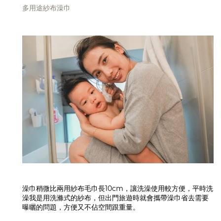
多用途紗布澡巾
澡巾稍微比兩用紗布毛巾長10cm，讓洗澡使用較方便，平時洗
澡我是用洗滌式的紗布，但出門旅遊時就會攜帶澡巾省去需要
曝曬的問題，方便又不佔空間跟重量。