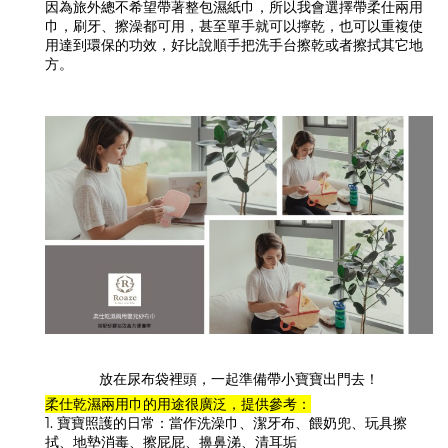
因為旅外總不希望帶著整包濕紙巾，所以我會選擇帶柔仕兩用
巾，刷牙、擦澡都可用，甚至單手就可以擰乾，也可以重複使
用達到環保的功效，好比說順手把洗手台擦乾或者擦拭其它地
方。
放在尿布袋裡頭，一起準備帶小寶寶出門去！
柔仕乾濕兩用巾的用途很廣泛，提供參考：
1. 寶寶照護的日常：當作洗澡巾、潔牙布、餵奶兜、玩具擦
拭、地墊消毒、擦屁屁、擤鼻涕、清耳垢