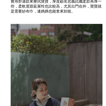
會用舒適款來擦拭寶寶，厚度顧名思義比纖柔款再厚一
些，柔軟度跟延展性也比較高，尤其出門在外，寶寶就
是需要紗布巾，連媽媽也能拿來卸妝。