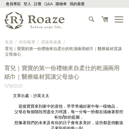
會員專區
登入
註冊
Q&A
購物車
我的最愛
首頁
/
特別報導
/
部落客推薦
/
育兒｜寶寶的第一份禮物來自柔仕的乾濕兩用紙巾｜醫療級材質讓
父母放心
育兒｜寶寶的第一份禮物來自柔仕的乾濕兩用
紙巾｜醫療級材質讓父母放心
11/18/2021
文章出處：
沙莫太太
迎接寶寶來到家中的喜悅，早早準備好家中每一樣物品，
父母在每個階段用盡全力呵護，每一分每一秒都在描繪著那些
有你/妳的藍圖，
想像著我們的未來及有你的日子會有多美好，這些都是倒數孩
子來臨前的每一刻。