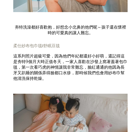
夯特洗澡都好喜歡抱，好想念小北鼻的他們呢～孩子還在懷裡
時的可愛真的讓人難忘。
柔仕紗布包巾毯/舒眠豆毯
這系列照片超級可愛，因為他們年紀都還好小好萌，還記得這
是夯特9個月大時正值冬天，一家人喜歡在沙發上窩著蓋著包巾
毯，第一次看巧虎的神情讓我非常難忘，臉紅通通的他因為長
牙又趴睡的關係弄得臉都口水疹，那時候我們也會用紗布巾幫
他清洗保持乾燥。