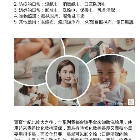
2. 防疫的日常：濕紙巾、消毒紙巾、口罩防護巾
3. 媽媽的日常：卸妝巾、洗臉巾、保養巾、乳首清潔
4. 寵物照護：擦拭眼周、嘴角及耳垢
5. 其他應用：眼鏡布、鏡頭潔淨布、3C螢幕擦拭布、傷口照護
寶寶年紀比較大之後，全系列我都會隨手拿來卸妝洗臉用，使
用起來覺得比化妝棉環保，因為有時候化妝棉很厚又面積小需
要用很多張，而柔仕只要一張就可以卸全臉（口腔清潔的除