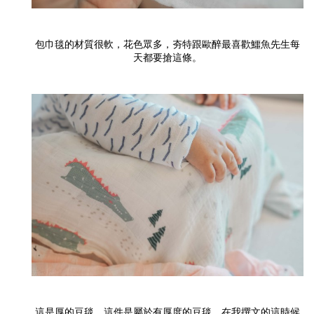
包巾毯的材質很軟，花色眾多，夯特跟歐醉最喜歡鱷魚先生每
天都要搶這條。
這是厚的豆毯，這件是屬於有厚度的豆毯，在我撰文的這時候