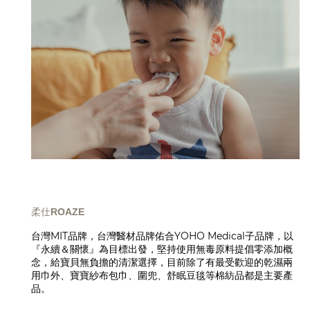
柔仕ROAZE
台灣MIT品牌，台灣醫材品牌佑合YOHO Medical子品牌，以
『永續＆關懷』為目標出發，堅持使用無毒原料提倡零添加概
念，給寶貝無負擔的清潔選擇，目前除了有最受歡迎的乾濕兩
用巾外、寶寶紗布包巾、圍兜、舒眠豆毯等棉紡品都是主要產
品。