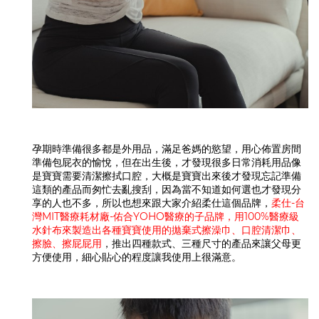
孕期時準備很多都是外用品，滿足爸媽的慾望，用心佈置房間
準備包屁衣的愉悅，但在出生後，才發現很多日常消耗用品像
是寶寶需要清潔擦拭口腔，大概是寶寶出來後才發現忘記準備
這類的產品而匆忙去亂搜刮，因為當不知道如何選也才發現分
享的人也不多，所以也想來跟大家介紹柔仕這個品牌，
柔仕-台
灣MIT醫療耗材廠-佑合YOHO醫療的子品牌，用100%醫療級
水針布來製造出各種寶寶使用的拋棄式擦澡巾、口腔清潔巾、
擦臉、擦屁屁用
，推出四種款式、三種尺寸的產品來讓父母更
方便使用，細心貼心的程度讓我使用上很滿意。