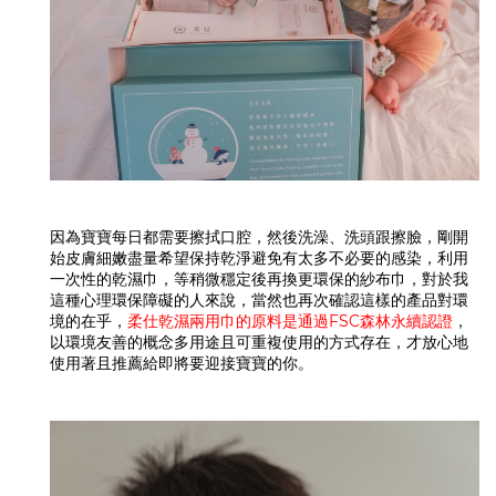
因為寶寶每日都需要擦拭口腔，然後洗澡、洗頭跟擦臉，剛開
始皮膚細嫩盡量希望保持乾淨避免有太多不必要的感染，利用
一次性的乾濕巾，等稍微穩定後再換更環保的紗布巾，對於我
這種心理環保障礙的人來說，當然也再次確認這樣的產品對環
境的在乎，
柔仕乾濕兩用巾的原料是通過FSC森林永續認證
，
以環境友善的概念多用途且可重複使用的方式存在，才放心地
使用著且推薦給即將要迎接寶寶的你。