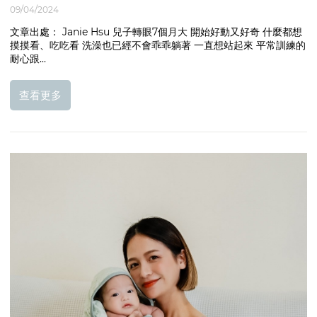
09/04/2024
文章出處： Janie Hsu 兒子轉眼7個月大 開始好動又好奇 什麼都想
摸摸看、吃吃看 洗澡也已經不會乖乖躺著 一直想站起來 平常訓練的
耐心跟...
查看更多