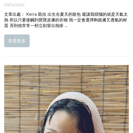
09/04/2024
文章出處： Keira 凱拉 出生在夏天的龍包 最讓我煩惱的就是天氣太
熱 所以只要接觸到寶寶皮膚的衣物 我一定會選擇夠親膚又透氣的材
質 否則他常常一秒立刻冒出熱疹 ...
查看更多