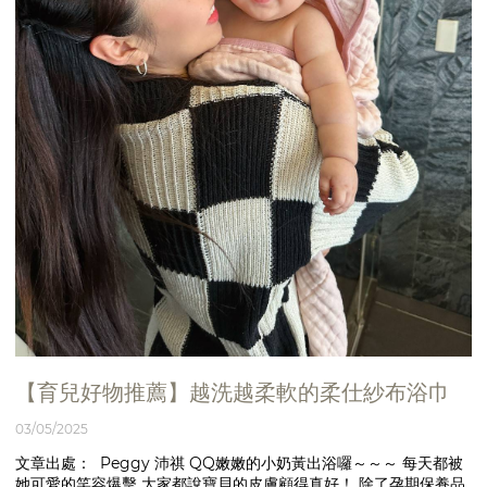
【育兒好物推薦】越洗越柔軟的柔仕紗布浴巾
03/05/2025
文章出處： Peggy 沛祺 QQ嫩嫩的小奶黃出浴囉～～～ 每天都被
她可愛的笑容爆擊 大家都說寶貝的皮膚顧得真好！ 除了孕期保養品