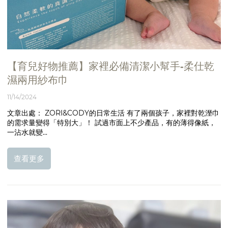
【育兒好物推薦】家裡必備清潔小幫手-柔仕乾
濕兩用紗布巾
11/14/2024
文章出處： ZORI&CODY的日常生活 有了兩個孩子，家裡對乾溼巾
的需求量變得「特別大」！ 試過市面上不少產品，有的薄得像紙，
一沾水就變...
查看更多