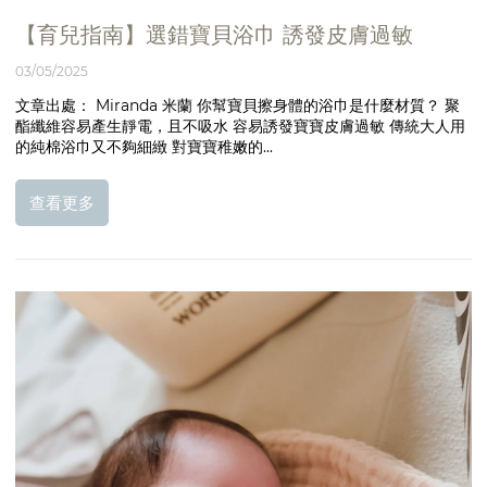
【育兒指南】選錯寶貝浴巾 誘發皮膚過敏
03/05/2025
文章出處： Miranda 米蘭 你幫寶貝擦身體的浴巾是什麼材質？ 聚
酯纖維容易產生靜電，且不吸水 容易誘發寶寶皮膚過敏 傳統大人用
的純棉浴巾又不夠細緻 對寶寶稚嫩的...
查看更多