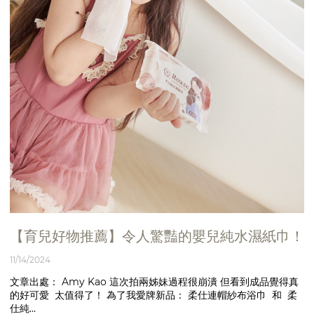
【育兒好物推薦】令人驚豔的嬰兒純水濕紙巾！
11/14/2024
文章出處： Amy Kao 這次拍兩姊妹過程很崩潰 但看到成品覺得真
的好可愛 太值得了！ 為了我愛牌新品： 柔仕連帽紗布浴巾 和 柔
仕純...