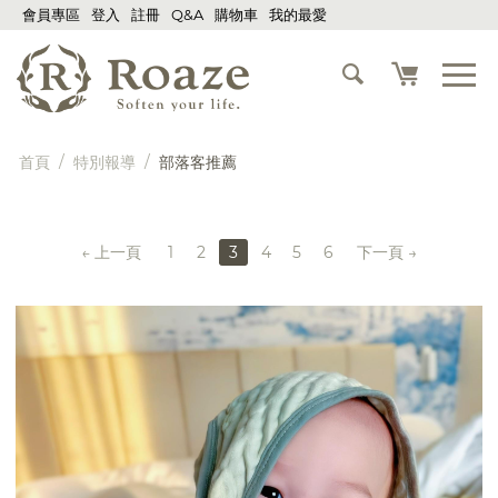
會員專區
登入
註冊
Q&A
購物車
我的最愛
首頁
/
特別報導
/
部落客推薦
上一頁
1
2
3
4
5
6
下一頁