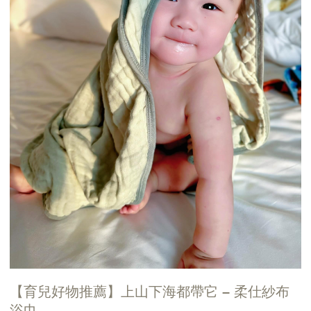
【育兒好物推薦】上山下海都帶它 – 柔仕紗布
浴巾