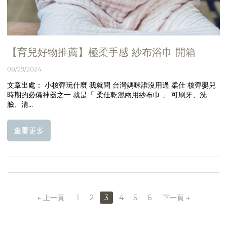
【育兒好物推薦】極柔手感 紗布浴巾 開箱
08/29/2024
文章出處： 小核彈玩什麼 我就問 台灣媽咪誰沒用過 柔仕 核彈嬰兒
時期的必備神器之一 就是「 柔仕乾濕兩用紗布巾 」 可刷牙、洗
臉、清...
查看更多
上一頁
1
2
3
4
5
6
下一頁