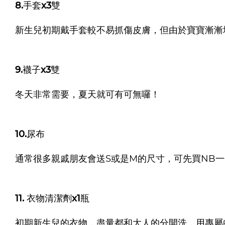
8.手套x3雙
新生兒初期戴手套較不易抓傷皮膚，但由於寶寶漸漸
9.襪子x3雙
冬天非常需要，夏天就可有可無囉！
10.尿布
通常很多親戚朋友會送S或是M的尺寸，可先買NB
11. 衣物清潔劑x1瓶
初期新生兒的衣物，盡量都和大人的分開洗，用專屬