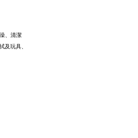
澡、清潔
拭及玩具、