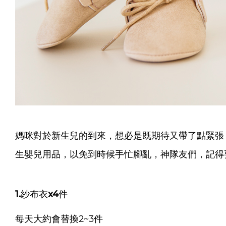
媽咪對於新生兒的到來，想必是既期待又帶了點緊張
生嬰兒用品，
以免到時候手忙腳亂，神隊友們，記得
1.紗布衣x4件
每天大約會替換2~3件