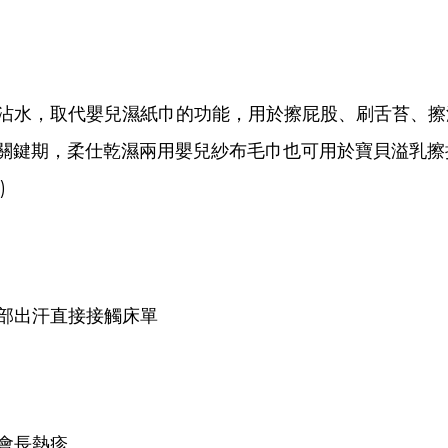
沾水，取代嬰兒濕紙巾的功能，
用於擦屁股、刷舌苔、擦
關鍵期，
柔仕乾濕兩用嬰兒紗布毛巾也可用於寶貝溢乳擦
)
部出汗直接接觸床單
會長熱疹。