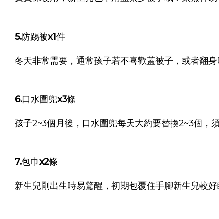
5.防踢被x1件
冬天非常需要，通常孩子若不喜歡蓋被子，或者翻身
6.口水圍兜x3條
孩子2~3個月後，口水圍兜每天大約要替換2~3個，
7.包巾x2條
新生兒剛出生時易驚醒，初期包覆住手腳新生兒較好