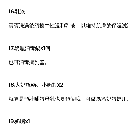
16.乳液
寶寶洗澡後須擦中性溫和乳液，以維持肌膚的保濕滋
17.奶瓶消毒鍋x1個
也可消毒擠乳器。
18.大奶瓶x4、小奶瓶x2
就算是預計哺餵母乳也要預備哦！可做為溫奶餵奶用
19.奶嘴x1