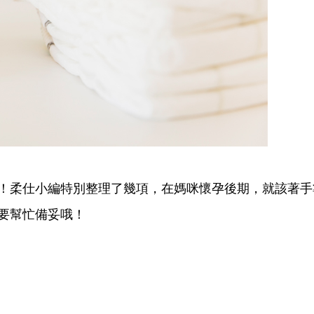
！
柔仕小編特別整理了幾項，在媽咪懷孕後期，就該著手
要幫忙備妥哦！