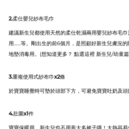
2.柔仕嬰兒紗布毛巾
建議新生兒都使用天然的柔仕乾濕兩用嬰兒紗布毛巾
用......等。
剛出生的前6個月，是照顧好新生兒膚況的
地墊消毒用。
(想知道更多？
點選這裡 新生兒/幼童篇
3.重複使用式紗布巾x2條
於寶寶睡覺時可墊於頭部下方，可避免寶寶吐奶及頭
4.肚圍x1件
寶寶保暖用，新生兒也不用蓋太多被子哦！太熱容易