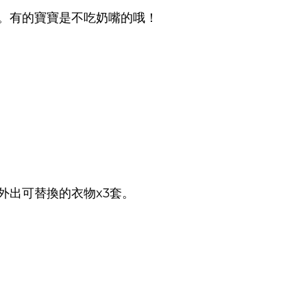
。
有的寶寶是不吃奶嘴的哦！
外出可替換的衣物x3套。