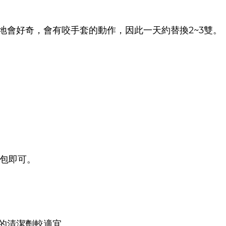
地會好奇，會有咬手套的動作，
因此一天約替換2~3雙。
一包即可。
的清潔劑較適宜。