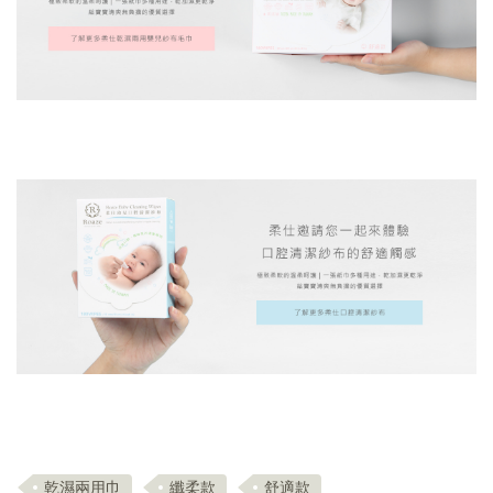
乾濕兩用巾
纖柔款
舒適款