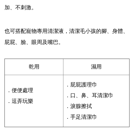
加、不刺激。
也可搭配寵物專用清潔液，清潔毛小孩的腳、身體、
屁屁、臉、眼周及嘴巴。
乾用
濕用
．屁屁護理巾
．便便處理
．口、鼻、耳清潔巾
．逗弄玩樂
．淚腺擦拭
．手足清潔巾