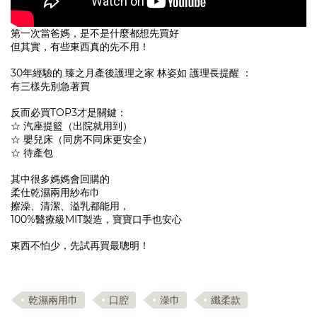
第一次當爸媽，是不是什麼都想先買好
但其實，有些東西真的先不用！
30年經驗的
臻之月產後護理之家
林姿如 護理長提醒 ：
有三樣先別急著買
反而必買TOP3才是關鍵：
☆ 汽座提籃（出院就用到）
☆ 嬰兒床（同房不同床更安全）
☆ 待產包
其中很多媽媽會回購的
柔仕乾濕兩用紗布巾
擦澡、清潔、溢乳都能用，
100%醫療級MIT製造，寶寶口手也安心
東西不怕少，先試再買最聰明！
乾濕兩用巾
口腔
澡巾
纖柔款