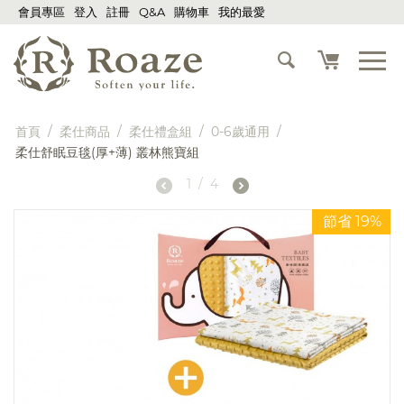
會員專區
登入
註冊
Q&A
購物車
我的最愛
首頁
/
柔仕商品
/
柔仕禮盒組
/
0-6歲通用
/
柔仕舒眠豆毯(厚+薄) 叢林熊寶組
1
/
4
節省 19%