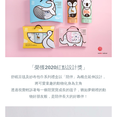
「榮獲2020紅點設計獎」
舒眠豆毯及紗布包巾系列禮盒以「陪伴」為概念延伸設計，
將可愛童趣的動物化身為主角
透過視覺輕訴著每一條陪寶寶成長的毯子，猶如夢鄉裡的動
物好朋友般，是陪伴長大的好夥伴！