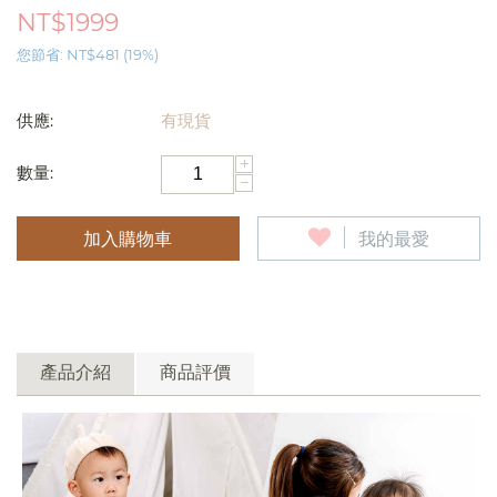
NT$
1999
您節省:
NT$
481
(
19
%)
供應:
有現貨
+
數量:
−
加入購物車
我的最愛
產品介紹
商品評價