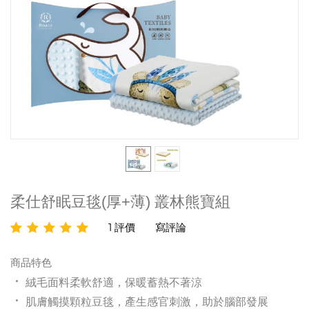
柔仕舒眠豆毯(厚+薄) 叢林熊寶組
1 評價
寫評論
商品特色
絨毛面料柔軟舒適，保暖蓄熱不著涼
肌膚觸摸顆粒豆毯，產生感官刺激，助於腦部發展