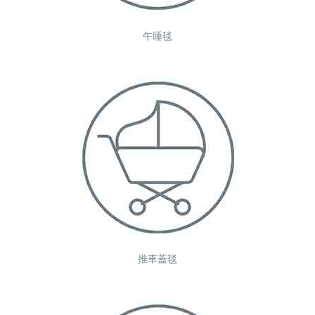
午睡毯
推車蓋毯