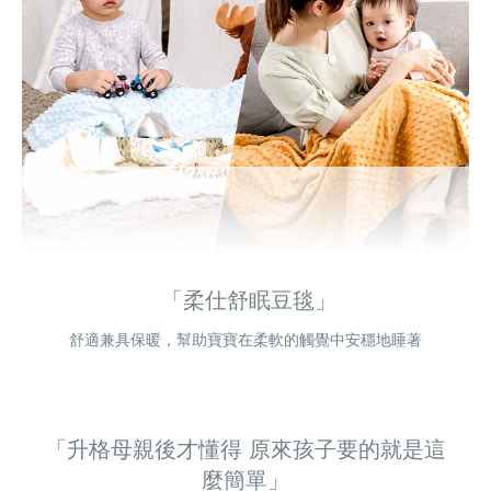
「柔仕舒眠豆毯」
舒適兼具保暖，幫助寶寶在柔軟的觸覺中安穩地睡著
「升格母親後才懂得 原來孩子要的就是這
麼簡單」