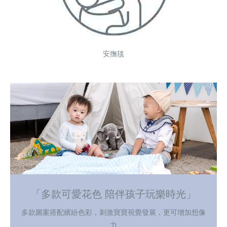
安撫毯
「多款可愛花色 陪伴孩子玩樂時光」
多款圖案搭配繽紛色彩，刺激寶寶視覺發展，更可增加想像
力