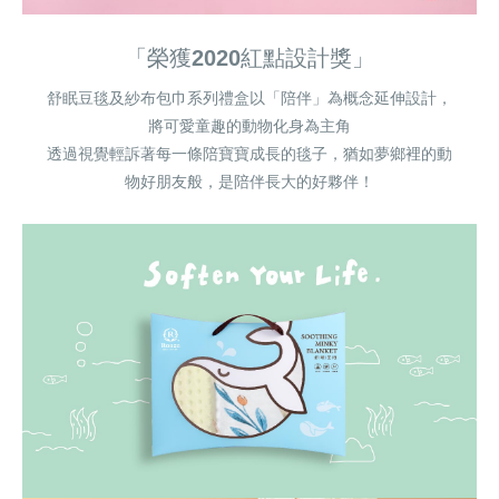
「榮獲2020紅點設計獎」
舒眠豆毯及紗布包巾系列禮盒以「陪伴」為概念延伸設計，
將可愛童趣的動物化身為主角
透過視覺輕訴著每一條陪寶寶成長的毯子，猶如夢鄉裡的動
物好朋友般，是陪伴長大的好夥伴！