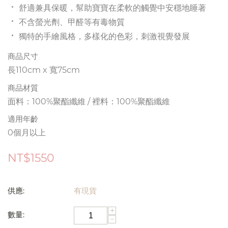
舒適兼具保暖，幫助寶寶在柔軟的觸覺中安穩地睡著
不含螢光劑、甲醛等有毒物質
獨特的手繪風格，多樣化的色彩，刺激視覺發展
商品尺寸
長110cm x 寬75cm
商品材質
面料：100%聚酯纖維 / 裡料：100%聚酯纖維
適用年齡
0個月以上
NT$
1550
供應:
有現貨
+
數量:
−