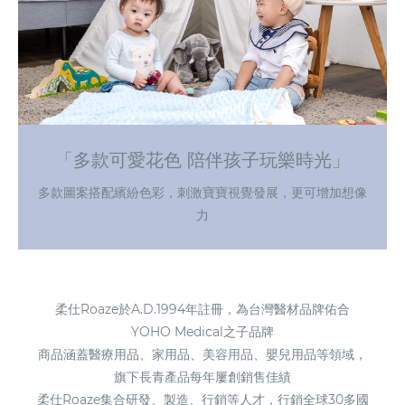
「多款可愛花色 陪伴孩子玩樂時光」
多款圖案搭配繽紛色彩，刺激寶寶視覺發展，更可增加想像
力
柔仕Roaze於A.D.1994年註冊，為台灣醫材品牌佑合
YOHO Medical之子品牌
商品涵蓋醫療用品、家用品、美容用品、嬰兒用品等領域，
旗下長青產品每年屢創銷售佳績
柔仕Roaze集合研發、製造、行銷等人才，行銷全球30多國