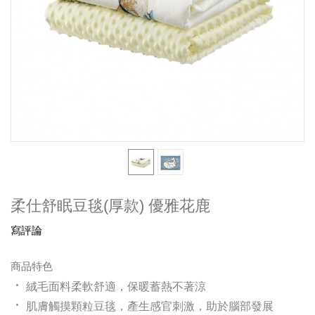
柔仕舒眠豆毯(厚款) 優雅花鹿
寫評論
商品特色
絨毛面料柔軟舒適，保暖蓄熱不著涼
肌膚觸摸顆粒豆毯，產生感官刺激，助於腦部發展