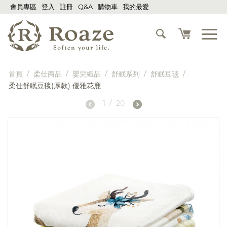
會員專區
登入
註冊
Q&A
購物車
我的最愛
首頁
/
柔仕商品
/
嬰兒織品
/
舒眠系列
/
舒眠豆毯
/
柔仕舒眠豆毯(厚款) 優雅花鹿
1
/
20