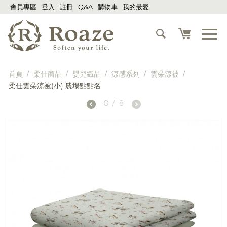
會員專區
登入
註冊
Q&A
購物車
我的最愛
首頁
/
柔仕商品
/
嬰兒織品
/
涼感系列
/
雲朵涼被
/
柔仕雲朵涼被(小) 農場點點名
8
/
8