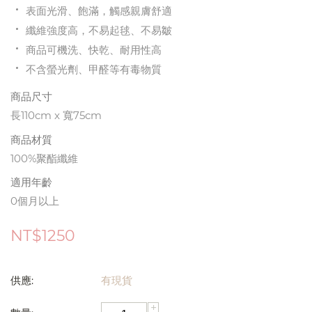
表面光滑、飽滿，觸感親膚舒適
纖維強度高，不易起毬、不易皺
商品可機洗、快乾、耐用性高
不含螢光劑、甲醛等有毒物質
商品尺寸
長110cm x 寬75cm
商品材質
100%聚酯纖維
適用年齡
0個月以上
NT$
1250
供應:
有現貨
+