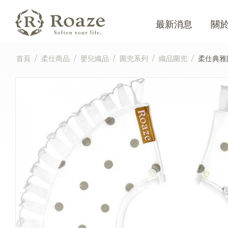
最新消息
關
首頁
/
柔仕商品
/
嬰兒織品
/
圍兜系列
/
織品圍兜
/
柔仕典雅