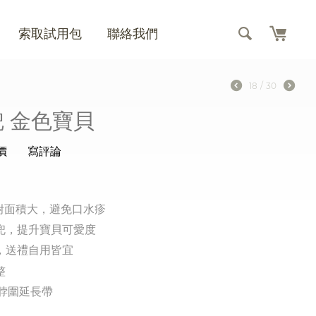
索取試用包
聯絡我們
18
/
30
 金色寶貝
價
寫評論
附面積大，避免口水疹
兜，提升寶貝可愛度
，送禮自用皆宜
整
脖圍延長帶