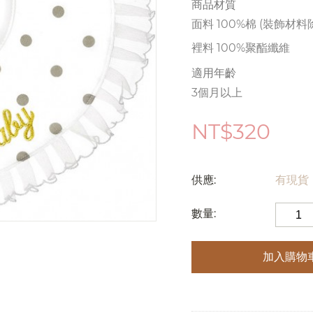
商品材質
面料 100%棉 (裝飾材料
裡料 100%聚酯纖維
適用年齡
3個月以上
NT$
320
供應:
有現貨
數量:
加入購物