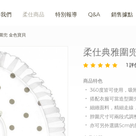
於我們
柔仕商品
特別報導
Q&A
銷售據點
圍兜 金色寶貝
柔仕典雅圍兜
1 評
商品特色
360度皆可使用，吸
搭配衣服可當造型圍
細緻面料，精細走線
脖圍尺寸可兩段式調
亦可另外選購5cm的