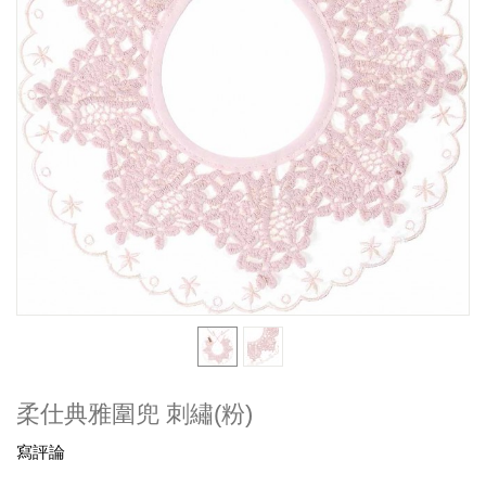
柔仕典雅圍兜 刺繡(粉)
寫評論