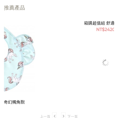
推薦產品
節省 28%
箱購超值組 舒適款16盒
NT$
2420
上一頁
下一頁