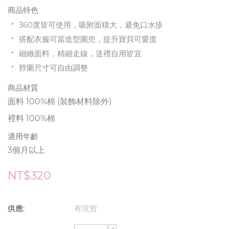
商品特色
360度皆可使用，吸附面積大，避免口水疹
搭配衣服可當造型圍兜，提升寶貝可愛度
細緻面料，精細走線，送禮自用皆宜
脖圍尺寸可自由調整
商品材質
面料 100%棉 (裝飾材料除外)
裡料 100%棉
適用年齡
3個月以上
NT$
320
供應:
有現貨
+