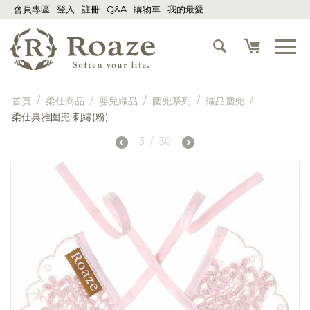
會員專區
登入
註冊
Q&A
購物車
我的最愛
首頁
/
柔仕商品
/
嬰兒織品
/
圍兜系列
/
織品圍兜
/
柔仕典雅圍兜 刺繡(粉)
3
/
30