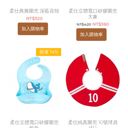
柔仕典雅圍兜 深藍花領
柔仕立體寬口矽膠圍兜
大象
NT$
320
NT$
360
NT$
420
加入購物車
加入購物車
節省 14%
柔仕立體寬口矽膠圍兜
柔仕純真圍兜 10號球員
鯨魚
(紅)