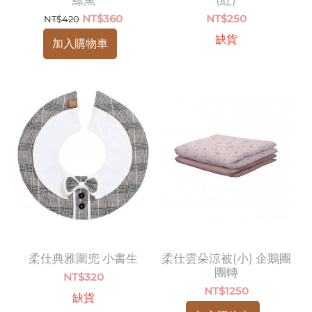
NT$
360
NT$
250
NT$
420
缺貨
加入購物車
柔仕典雅圍兜 小書生
柔仕雲朵涼被(小) 企鵝團
團轉
NT$
320
NT$
1250
缺貨