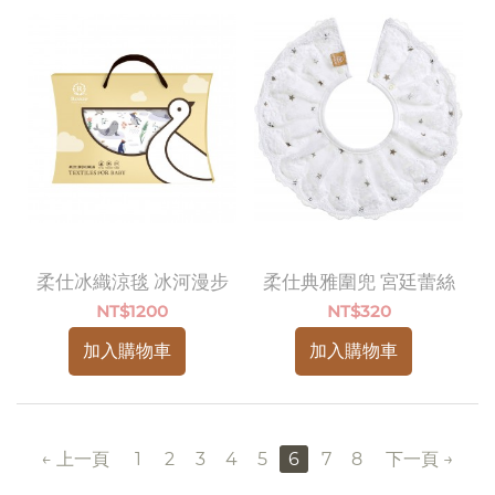
柔仕冰織涼毯 冰河漫步
柔仕典雅圍兜 宮廷蕾絲
NT$
1200
NT$
320
加入購物車
加入購物車
上一頁
1
2
3
4
5
6
7
8
下一頁