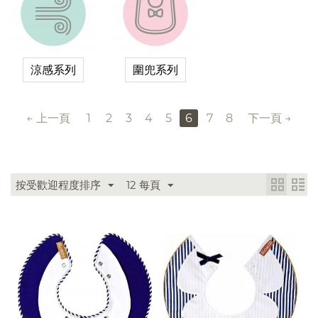
涼感系列
圍兜系列
上一頁
1
2
3
4
5
6
7
8
下一頁
按受歡迎程度排序
12 每頁