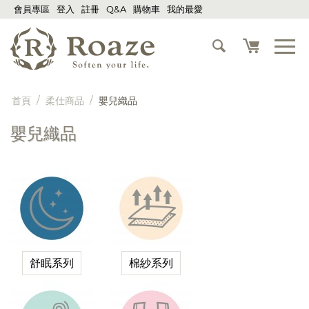
會員專區
登入
註冊
Q&A
購物車
我的最愛
首頁
/
柔仕商品
/
嬰兒織品
嬰兒織品
舒眠系列
棉紗系列