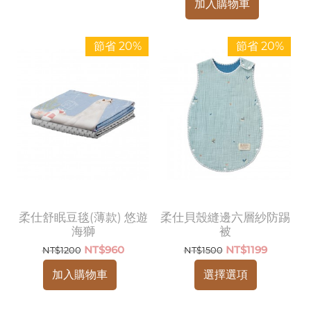
加入購物車
節省 20%
節省 20%
柔仕舒眠豆毯(薄款) 悠遊
柔仕貝殼縫邊六層紗防踢
海獅
被
NT$
960
NT$
1199
NT$
1200
NT$
1500
加入購物車
選擇選項