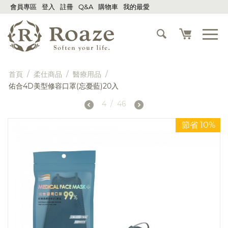
會員專區
登入
註冊
Q&A
購物車
我的最愛
首頁
/
柔仕商品
/
醫療用品
/
佑合4D美型修容口罩(忘憂藍)20入
4
/
46
節省 10%