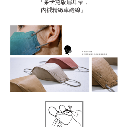
「萊卡寬版扁耳帶，
內襯精緻車縫線」