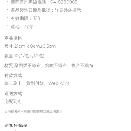
藥商諮詢專線電話：04-8280968
產品製造日期及批號：詳見外袋標示
有效期限：五年
產地：台灣
商品規格
尺寸 21cm x 8cm±
0.5cm
數量 10片/包 (共2包)
材質 聚丙烯不織布、熔噴不織布、複合不織布
付款方式
線上刷卡、貨到付款、Web ATM
運送方式
宅配到府
☆消費者使用前應詳閱醫療器材說明書☆
定價:
NT$
219