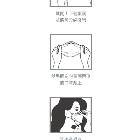
展開上下包覆層
並將鼻梁線微彎
雙手固定包覆層兩側
將口罩戴上
調整鼻梁線