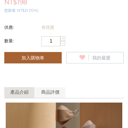
NT$
198
您節省:
NT$
21
(
10
%)
供應:
有現貨
+
數量:
−
加入購物車
我的最愛
產品介紹
商品評價