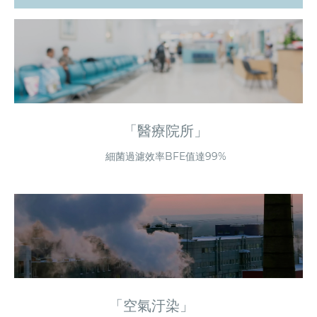
「醫療院所」
細菌過濾效率BFE值達99%
「空氣汙染」