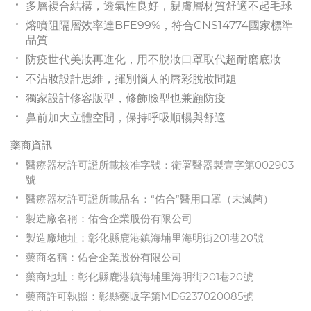
多層複合結構，透氣性良好，親膚層材質舒適不起毛球
熔噴阻隔層效率達BFE99%，符合CNS14774國家標準
品質
防疫世代美妝再進化，用不脫妝口罩取代超耐磨底妝
不沾妝設計思維，揮別惱人的唇彩脫妝問題
獨家設計修容版型，修飾臉型也兼顧防疫
鼻前加大立體空間，保持呼吸順暢與舒適
藥商資訊
醫療器材許可證所載核准字號：衛署醫器製壹字第002903
號
醫療器材許可證所載品名：“佑合”醫用口罩（未滅菌）
製造廠名稱：佑合企業股份有限公司
製造廠地址：彰化縣鹿港鎮海埔里海明街201巷20號
藥商名稱：佑合企業股份有限公司
藥商地址：彰化縣鹿港鎮海埔里海明街201巷20號
藥商許可執照：彰縣藥販字第MD6237020085號