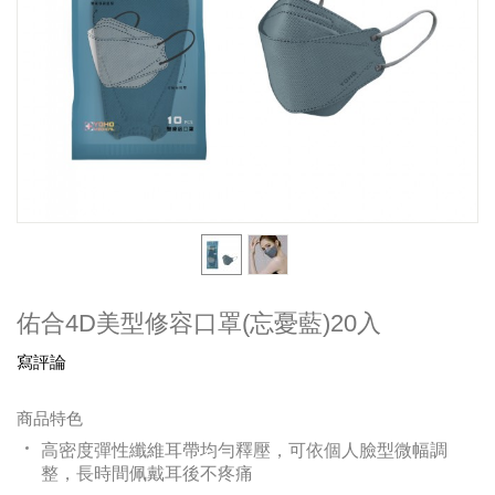
佑合4D美型修容口罩(忘憂藍)20入
寫評論
商品特色
高密度彈性纖維耳帶均勻釋壓，可依個人臉型微幅調
整，長時間佩戴耳後不疼痛