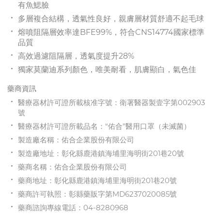
有魚鰓臉
多層複合結構，透氣性良好，親膚層材質舒適不起毛球
熔噴阻隔層效率達BFE99%，符合CNS14774國家標準
品質
高效過濾阻隔層，透氣度提升28%
獨家莫蘭迪系列顏色，唯美耐看，肌膚顯白，氣色佳
藥商資訊
醫療器材許可證所載核准字號：衛署醫器製壹字第002903
號
醫療器材許可證所載品名：“佑合”醫用口罩（未滅菌）
製造廠名稱：佑合企業股份有限公司
製造廠地址：彰化縣鹿港鎮海埔里海明街201巷20號
藥商名稱：佑合企業股份有限公司
藥商地址：彰化縣鹿港鎮海埔里海明街201巷20號
藥商許可執照：彰縣藥販字第MD6237020085號
藥商諮詢專線電話：04-8280968