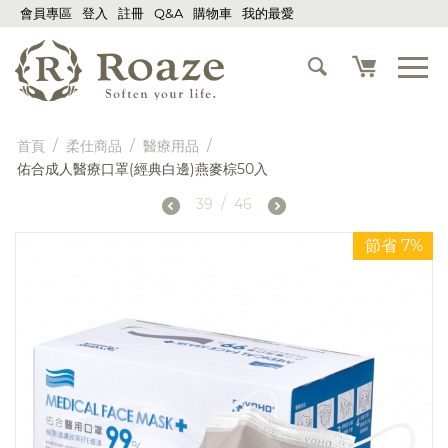
會員專區
登入
註冊
Q&A
購物車
我的最愛
首頁
/
柔仕商品
/
醫療用品
/
佑合成人醫療口罩(經典白邊)燕麥棕50入
39
/
46
節省 7%