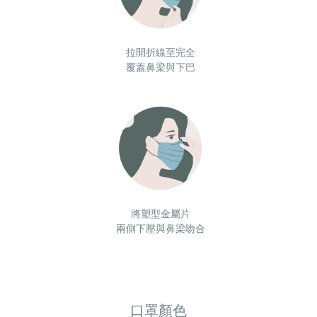
拉開折線至完全
覆蓋鼻梁與下巴
將塑型金屬片
兩側下壓與鼻梁吻合
口罩顏色