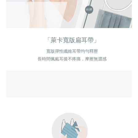
「萊卡寬版扁耳帶」
寬版彈性纖維耳帶均勻釋壓
長時間佩戴耳後不疼痛，摩擦無澀感