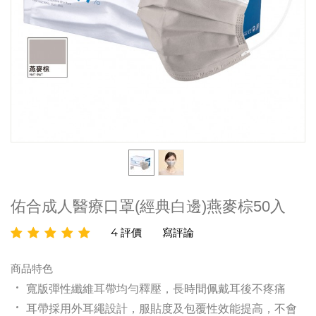
佑合成人醫療口罩(經典白邊)燕麥棕50入
4 評價
寫評論
商品特色
寬版彈性纖維耳帶均勻釋壓，
長時間佩戴耳後不疼痛
耳帶採用外耳繩設計，服貼度及包覆性效能提高，不會