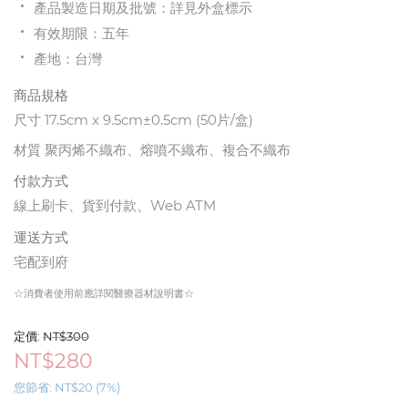
產品製造日期及批號：詳見外盒標示
有效期限：五年
產地：台灣
商品規格
尺寸 17.5cm x 9.5cm±
0.5cm
(50片/盒)
材質 聚丙烯不織布、熔噴不織布、複合不織布
付款方式
線上刷卡、貨到付款、Web ATM
運送方式
宅配到府
☆消費者使用前應詳閱醫療器材說明書☆
定價:
NT$
300
NT$
280
您節省:
NT$
20
(
7
%)