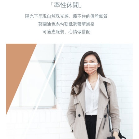
「率性休閒」
陽光下呈現自然珠光感、藏不住的優雅氣質
莫蘭迪色系勾勒低調奢華風格
可適應服裝、心情做搭配