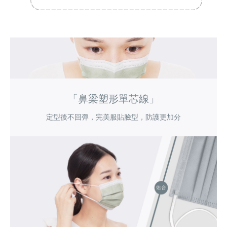
「鼻梁塑形單芯線」
定型後不回彈，完美服貼臉型，防護更加分