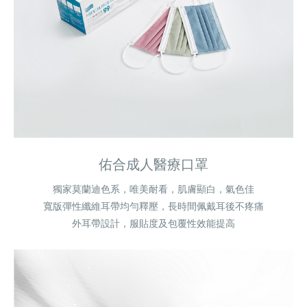
佑合成人醫療口罩
獨家莫蘭迪色系，唯美耐看，肌膚顯白，氣色佳
寬版彈性纖維耳帶均勻釋壓，長時間佩戴耳後不疼痛
外耳帶設計，服貼度及包覆性效能提高