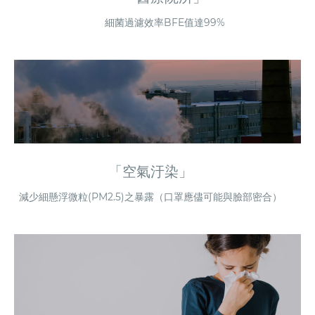
細菌過濾效率BFE值達99%
「空氣汙染」
減少細懸浮微粒(PM2.5)之暴露（口罩應儘可能與臉部密合）