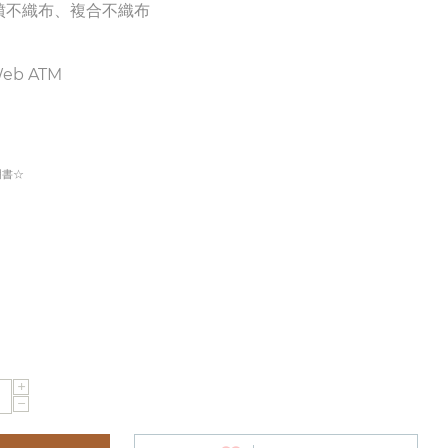
噴不織布、複合不織布
b ATM
明書☆
+
−