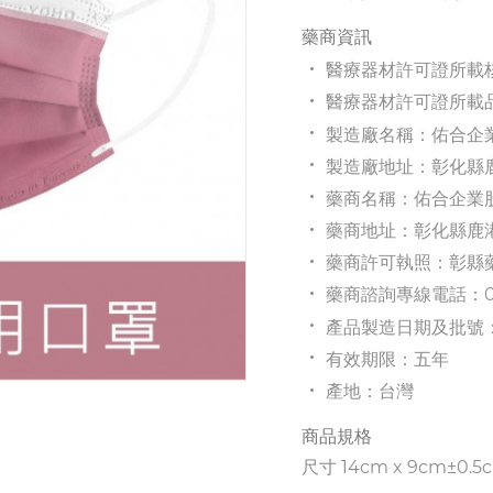
藥商資訊
醫療器材許可證所載核
醫療器材許可證所載品
製造廠名稱：佑合企
製造廠地址：彰化縣鹿
藥商名稱：佑合企業
藥商地址：彰化縣鹿港
藥商許可執照：彰縣
藥商諮詢專線電話：04
產品製造日期及批號
有效期限：五年
產地：台灣
商品規格
尺寸 14cm x 9cm±
0.5