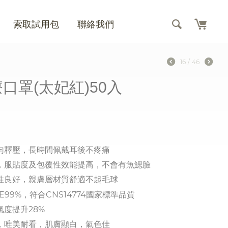
索取試用包
聯絡我們
16
/
46
口罩(太妃紅)50入
勻釋壓，
長時間佩戴耳後不疼痛
，服貼度及包覆性效能提高，不會有魚鰓臉
性良好，親膚層材質舒適不起毛球
99%，符合CNS14774國家標準品質
度提升28%
，唯美耐看，肌膚顯白，氣色佳