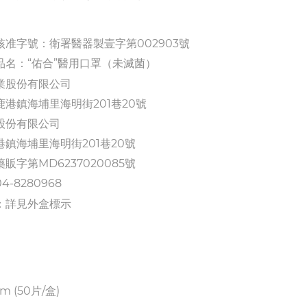
准字號：衛署醫器製壹字第002903號
名：“佑合”醫用口罩（未滅菌）
業股份有限公司
港鎮海埔里海明街201巷20號
股份有限公司
鎮海埔里海明街201巷20號
藥販字第
MD6237020085
號
-8280968
：詳見外盒標示
cm
(50片/盒)