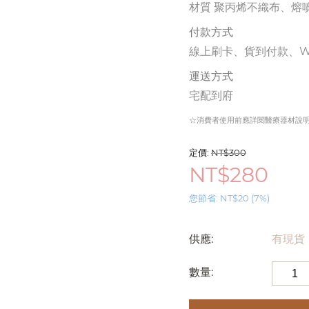
材質 聚丙烯不織布、熔
付款方式
線上刷卡、貨到付款、We
運送方式
宅配到府
☆消費者使用前應詳閱醫療器材說
定價:
NT$
300
NT$
280
您節省:
NT$
20
(
7
%)
供應:
有現貨
數量: