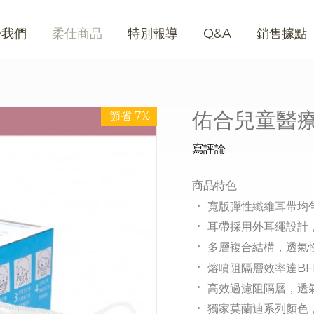
於我們
柔仕商品
特別報導
Q&A
銷售據點
佑合兒童醫療
節省 7%
寫評論
商品特色
寬版彈性纖維耳帶均
耳帶採用外耳繩設計
多層複合結構，透氣
熔噴阻隔層效率達BFE
高效過濾阻隔層，透氣
獨家莫蘭迪系列顏色