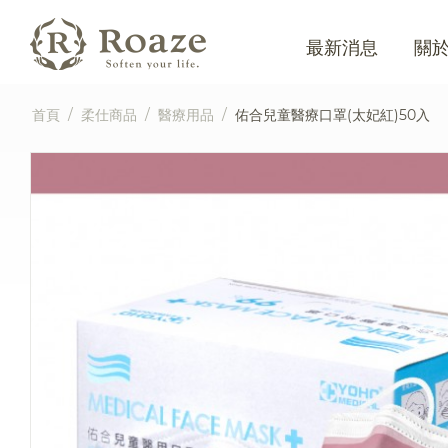
最新消息
關
首頁
/
柔仕商品
/
醫療用品
/
佑合兒童醫療口罩(太妃紅)50入