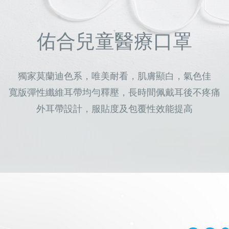
佑合兒童醫療口罩
獨家莫蘭迪色系，唯美耐看，肌膚顯白，氣色佳
寬版彈性纖維耳帶均勻釋壓，長時間佩戴耳後不疼痛
外耳帶設計，服貼度及包覆性效能提高