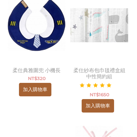
柔仕典雅圍兜 小機長
柔仕紗布包巾毯禮盒組
中性簡約組
NT$
320
加入購物車
NT$
1650
加入購物車