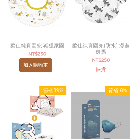
柔仕純真圍兜 狐狸家園
柔仕純真圍兜(防水) 漫遊
斑馬
NT$
250
NT$
250
加入購物車
缺貨
節省 19%
節省 8%