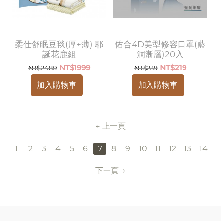
柔仕舒眠豆毯(厚+薄) 耶
佑合4D美型修容口罩(藍
誕花鹿組
洞漸層)20入
NT$
1999
NT$
219
NT$
2480
NT$
239
加入購物車
加入購物車
上一頁
1
2
3
4
5
6
7
8
9
10
11
12
13
14
下一頁