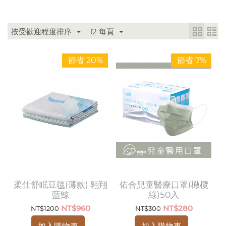
按受歡迎程度排序
12 每頁
節省 20%
節省 7%
柔仕舒眠豆毯(薄款) 翱翔
佑合兒童醫療口罩(橄欖
藍鯨
綠)50入
NT$
960
NT$
280
NT$
1200
NT$
300