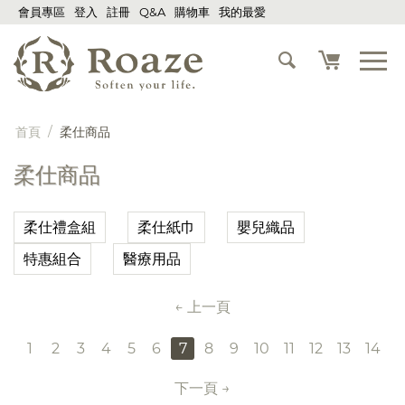
會員專區
登入
註冊
Q&A
購物車
我的最愛
首頁
/
柔仕商品
柔仕商品
柔仕禮盒組
柔仕紙巾
嬰兒織品
特惠組合
醫療用品
上一頁
1
2
3
4
5
6
7
8
9
10
11
12
13
14
下一頁