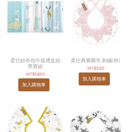
柔仕紗布包巾毯禮盒組
柔仕典雅圍兜 刺繡(粉)
男寶組
NT$
320
NT$
1650
加入購物車
加入購物車