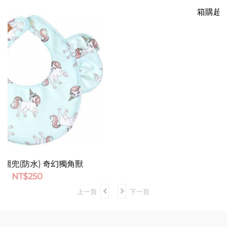
節省 28%
箱購超值組 舒適款16盒
NT$
2420
上一頁
下一頁