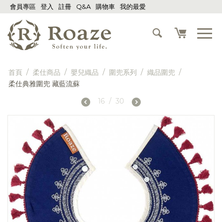
會員專區
登入
註冊
Q&A
購物車
我的最愛
首頁
/
柔仕商品
/
嬰兒織品
/
圍兜系列
/
織品圍兜
/
柔仕典雅圍兜 藏藍流蘇
16
/
30