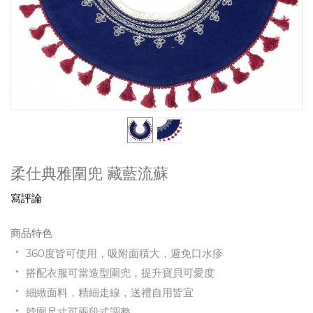
柔仕典雅圍兜 藏藍流蘇
寫評論
商品特色
360度皆可使用，吸附面積大，避免口水疹
搭配衣服可當造型圍兜，提升寶貝可愛度
細緻面料，精細走線，送禮自用皆宜
脖圍尺寸可兩段式調整