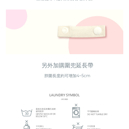
另外加購圍兜延長帶
脖圍長度約可增加4~5cm