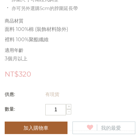
亦可另外選購5cm的脖圍延長帶
商品材質
面料 100%棉 (裝飾材料除外)
裡料 100%聚酯纖維
適用年齡
3個月以上
NT$
320
供應:
有現貨
+
數量:
−
加入購物車
我的最愛